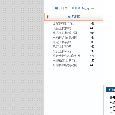
电子邮件：503008037
@qq.com
友情连接
级配碎石拌和站
461
混凝土搅拌站
440
潍坊宇洋机械公司
495
水稳拌合站信息网
447
稳定土拌合站
509
稳定土拌和楼
466
改良土拌和站
437
稳定土拌和站商务网
471
水泥稳定土搅拌站
455
水稳拌和站贸易网
445
产品
级
系
安
土