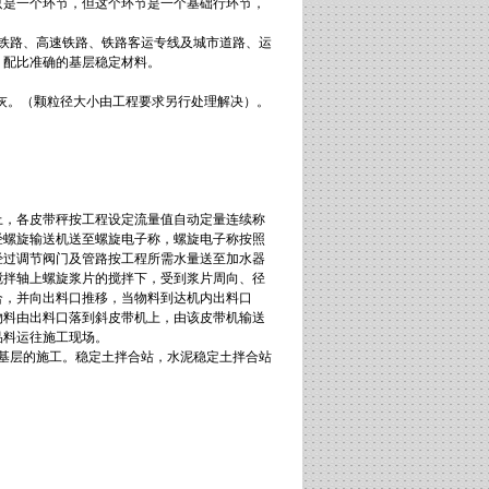
是一个环节，但这个环节是一个基础行环节，
、铁路、高速铁路、铁路客运专线及城市道路、运
、配比准确的基层稳定材料。
石灰。（颗粒径大小由工程要求另行处理解决）。
上，各皮带秤按工程设定流量值自动定量连续称
经螺旋输送机送至螺旋电子称，螺旋电子称按照
经过调节阀门及管路按工程所需水量送至加水器
搅拌轴上螺旋浆片的搅拌下，受到浆片周向、径
合，并向出料口推移，当物料到达机内出料口
物料由出料口落到斜皮带机上，由该皮带机输送
品料运往施工现场。
底基层的施工。稳定土拌合站，水泥稳定土拌合站