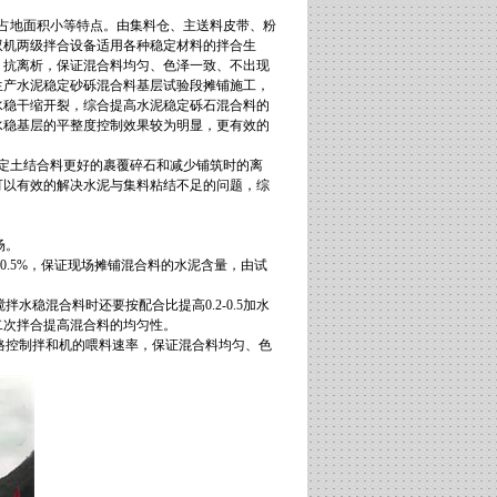
，占地面积小等特点。由集料仓、主送料皮带、粉
双机两级拌合设备适用各种稳定材料的拌合生
、抗离析，保证混合料均匀、色泽一致、不出现
生产水泥稳定砂砾混合料基层试验段摊铺施工，
水稳干缩开裂，综合提高水泥稳定砾石混合料的
水稳基层的平整度控制效果较为明显，更有效的
稳定土结合料更好的裹覆碎石和减少铺筑时的离
可以有效的解决水泥与集料粘结不足的问题，综
场。
-0.5%，保证现场摊铺混合料的水泥含量，由试
拌水稳混合料时还要按配合比提高0.2-0.5加水
二次拌合提高混合料的均匀性。
严格控制拌和机的喂料速率，保证混合料均匀、色