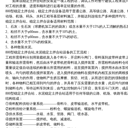
如果说稳定土拌合站的安装是一项工程的话，调试工作对整个建筑工程来说只
对工程的质量、进度和顺利进行起着举足轻重的作用。
800型稳定土拌合站，稳定土拌合设备适用于普通公路、高等级公路、高速公路
动场、机场、码头、水利工程等基层材料施工，并能达到连续生产多种搅拌均匀
稳定土拌合站。稳定土拌合设备适用材料范围：
1、石灰：生石灰（球磨机加工的的袋灰）或含水量不大于15%的人工消解的熟
2、粒径不大于φ60mm，含水量不大于10%的土。
3、粒径不大于φ60mm，含水量不大于5%的砂石。
4、含水量不大于15%的粉煤灰。
5、各种散装水泥。
800型稳定土拌合站,水泥稳定土拌合站设备的工艺流程：
工程所需骨料分别用装载机装入各个料斗，开启料斗闸门，骨料落到皮带秤皮带
量和输送所需骨料，然后由水平皮带机把骨料送入搅拌装置，所需粉料由粉料仓
重量设定值自动连续的称量出所需用的粉料，送至搅拌装置内；搅拌用水由水泵
喷头，均匀的喷洒在搅拌装置内，进入搅拌机的物料在搅拌机内相互反转的两根
向、轴向力的作用，使物料产生挤压摩擦、剪切、对流，从而进行剧烈的强制搅
时，各种物料已相互得到均匀的拌合，并具有了压实需要的含水量，此后均匀的
到储料仓内，等待运料车到来后，由气缸控制的斗门开启，装车后斗门关闭，成
800型稳定土拌合站，水泥稳定土拌合站适用于任何等级的公路、机场、铁路等
结构组成：
①骨料配料供给计量系统————骨料斗、皮带输送机、水平皮带机。
②粉料供给计量系统————粉料仓、螺旋输送机、螺旋电子秤。
③供水系统————水箱、水泵、管路、阀门、喷水器。
④搅拌装置————搅拌机、电机、减速机。
⑤储料装置————斜皮带机、储料仓。