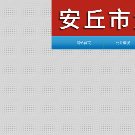
网站首页
公司概况