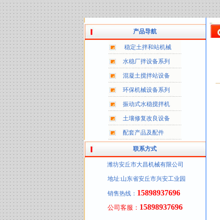
产品导航
稳定土拌和站机械
水稳厂拌设备系列
混凝土搅拌站设备
环保机械设备系列
振动式水稳搅拌机
土壤修复改良设备
配套产品及配件
联系方式
潍坊安丘市大昌机械有限公司
地址:山东省安丘市兴安工业园
15898937696
销售热线：
15898937696
公司客服：