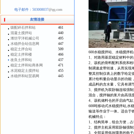
电子邮件：503008037
@qq.com
友情连接
级配碎石拌和站
461
混凝土搅拌站
440
潍坊宇洋机械公司
495
水稳拌合站信息网
447
稳定土拌合站
509
600水稳搅拌站、水稳搅拌
稳定土拌和楼
466
1、对路用基层稳定材料中
改良土拌和站
437
2、该机的骨料配料系统和
稳定土拌和站商务网
471
制调速皮带转速，从而实现
水泥稳定土搅拌站
455
整其控制仪表上的数字给定
水稳拌和站贸易网
445
累计给料量自动显示的功能
成品料的含水量，它具有调
3、搅拌机为双卧轴连续强制
混合，搅拌轴的浆片由高强
4、该机储料仓的开启由气
600吨移动式水稳搅拌站,
输送等作业于一体。适合于铁
机械特点：
1、结构简单，组合方便，
2、搅拌主机采用双卧轴强
3、全部采用低故障率的电子