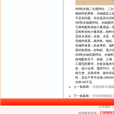
600吨水稳二次搅拌站、二
铺筑时的离析，水稳稳定土
不足的问题，综合提高水泥
600型水稳搅拌站、水稳搅
①骨料配料供给计量系统—
②粉料供给计量系统—粉料
③供水系统—水箱、水泵、
④搅拌装置—搅拌机、电机
⑤储料装置—斜皮带机、储
⑥控制系统—控制柜、显示
600吨水稳层搅拌站、水稳
续地配给石子、砂砾、土壤
工规范的要求。全套设备的
机，设计合理、搅拌均匀。
移方便，安装简单，操作容
时，其生产率可达每小时60
功率190千瓦。
上一条新闻：
济南供应水泥稳
下一条新闻：
河北600吨稳
公司地址：
158989
咨询服务热线：