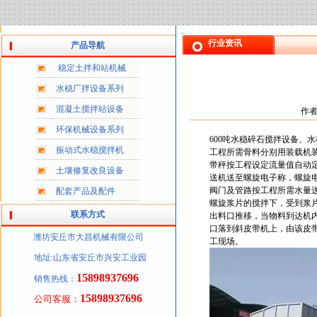
行业资讯
产品导航
稳定土拌和站机械
水稳厂拌设备系列
混凝土搅拌站设备
作
环保机械设备系列
600吨水稳碎石搅拌设备、
振动式水稳搅拌机
工程所需骨料分别用装载机装
带秤按工程设定流量值自动
土壤修复改良设备
送机送至螺旋电子称，螺旋
阀门及管路按工程所需水量
配套产品及配件
螺旋浆片的搅拌下，受到浆
联系方式
出料口推移，当物料到达机
口落到斜皮带机上，由该皮
潍坊安丘市大昌机械有限公司
工现场。
地址:山东省安丘市兴安工业园
15898937696
销售热线：
15898937696
公司客服：