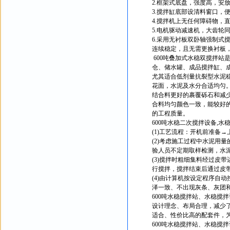
2.框架式底盘，强度高，安
3.搅拌缸底部设清料窗口，
4.搅拌机上无任何障碍物，
5.电机驱动减速机，大齿轮
6.采用无衬板双卧轴强制式
连续稳定，且无需更换衬板
600吨叠加式水稳双搅拌
仓、储水罐、成品搅拌缸、
尤其适合低剂量抗裂型水泥
花面，水泥及水分合适均匀
结合料更好的裹覆砾石和减
合料均匀颜色一致，能较好
的工程质量。
600吨水稳二次搅拌设备,水
(1)工艺流程：开机前准备
(2)考虑施工过程中水泥用量
验人员不定期取样检测，水
(3)搅拌时粗细集料经过皮带
行搅拌，搅拌结束后通过皮
(4)由计算机按设定程序自
泽一致、不出现灰条、灰团
600吨水稳搅拌站、水稳搅
设计理念、布局合理，减少
适合、性价比高的配套件，
600吨水稳搅拌站、水稳搅