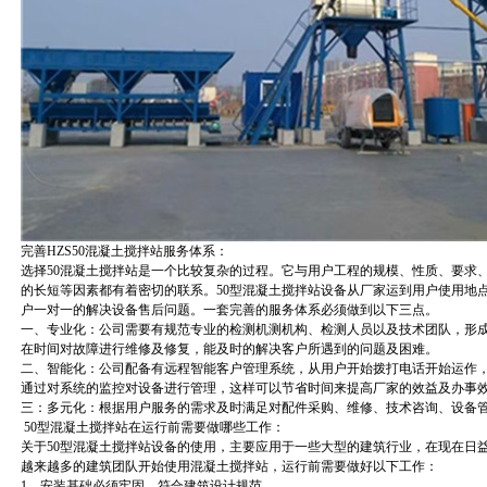
完善HZS50混凝土搅拌站服务体系：
选择50混凝土搅拌站是一个比较复杂的过程。它与用户工程的规模、性质、要求
的长短等因素都有着密切的联系。50型混凝土搅拌站设备从厂家运到用户使用地
户一对一的解决设备售后问题。一套完善的服务体系必须做到以下三点。
一、专业化：公司需要有规范专业的检测机测机构、检测人员以及技术团队，形
在时间对故障进行维修及修复，能及时的解决客户所遇到的问题及困难。
二、智能化：公司配备有远程智能客户管理系统，从用户开始拨打电话开始运作
通过对系统的监控对设备进行管理，这样可以节省时间来提高厂家的效益及办事
三：多元化：根据用户服务的需求及时满足对配件采购、维修、技术咨询、设备
50型混凝土搅拌站在运行前需要做哪些工作：
关于50型混凝土搅拌站设备的使用，主要应用于一些大型的建筑行业，在现在日
越来越多的建筑团队开始使用混凝土搅拌站，运行前需要做好以下工作：
1、安装基础必须牢固，符合建筑设计规范。