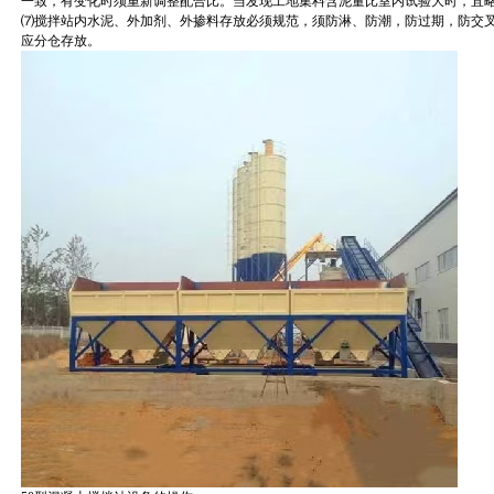
一致，有变化时须重新调整配合比。当发现工地集料含泥量比室内试验大时，宜略增加1
⑺搅拌站内水泥、外加剂、外掺料存放必须规范，须防淋、防潮，防过期，防交
应分仓存放。