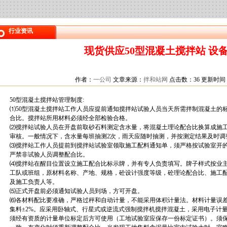
行业资讯
现货供应50型混凝土搅拌站 设
作者：
一公司
文章来源：
拌和站网
点击数：
36 更新时间：20
50型混凝土搅拌站管理制度:
⑴50型混凝土搅拌站工作人员应提前通知搅拌站试验人员当天所需拌制混凝土的
合比。搅拌站所用材料必须经全部检验合格。
⑵搅拌站试验人员在开盘前取砂石料测定含水量，将混凝土理论配合比换算成施
审核。一般情况下，含水量每班抽测2次，雨天应随时抽测，并按测定结果及时调
⑶搅拌站工作人员提前到搅拌站试验室领取施工配料通知单，须严格按试验室开
严禁非试验人员调整配合比。
⑷搅拌站在醒目位置设立施工配合比标示牌，并有专人负责填写。牌子样式按业
工队或班组，原材料名称、产地、规格，砼设计强度等级，砼理论配合比、施工
及施工负责人等。
⑸正式开盘前必须通知试验人员到场，方可开盘。
⑹各材料配比要准确，严格过秤和自动计量，不能采用体积计量法。材料计量误差
集料±2%。应采用卧轴式、行星式或逆流式强制搅拌机搅拌混凝土，采用电子计
须经有资质的计量单位标定后方可使用（工地试验室应保存一份标定证书）。须