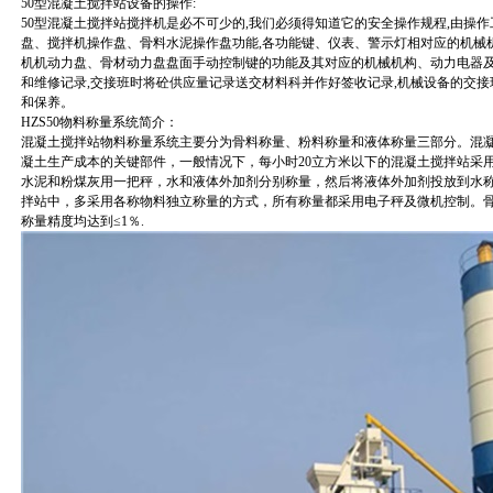
50型混凝土搅拌站设备的操作:
50型混凝土搅拌站搅拌机是必不可少的,我们必须得知道它的安全操作规程,由操
盘、搅拌机操作盘、骨料水泥操作盘功能,各功能键、仪表、警示灯相对应的机械
机机动力盘、骨材动力盘盘面手动控制键的功能及其对应的机械机构、动力电器
和维修记录,交接班时将砼供应量记录送交材料科并作好签收记录,机械设备的交
和保养。
HZS50物料称量系统简介：
混凝土搅拌站物料称量系统主要分为骨料称量、粉料称量和液体称量三部分。混
凝土生产成本的关键部件，一般情况下，每小时20立方米以下的混凝土搅拌站采
水泥和粉煤灰用一把秤，水和液体外加剂分别称量，然后将液体外加剂投放到水称
拌站中，多采用各称物料独立称量的方式，所有称量都采用电子秤及微机控制。骨
称量精度均达到≤1％.