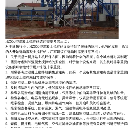
HZS50型混凝土搅拌站选购需要考虑三点：
对于建筑行业，HZS50型混凝土搅拌站设备得到了很好的应用，他的的应用，给
的人开始选购混凝土搅拌站，厂家建议在选购时需要注意三点：
1、关于混凝土搅拌站主机环保方面，因为随着社会的发展，各个城市都对其制定
2、需要考虑到50混凝土搅拌站的安全性，对于整个设备来说，其主机时非常重
设备的可靠性对于用户来说非常重要。
3、后需要考虑混凝土搅拌站的售后服务，购买一个设备其售后服务也是非常重要
50型混凝土搅拌站日常维护保养：
1、保证混凝土搅拌站机器及周围环境的的清洁。
2、及时清除料斗内的积料，使50混凝土搅拌站传感器正常回零。
3、检查各润滑点的润滑油是否足够，气路系统中的油雾器应保持有足够的油量。
4、检查各电机、电器有无过热现象、异常噪音，仪表指示是否正常，信号系统是
5、经常检查、调整气缸、蝶阀和电磁气阀等，使开启和关闭符合要求。
6、经常检查各系统，如有漏灰、漏气、漏油和漏电等现象要及时处理。
7、搅拌机及出料斗应每四小时清洗一次，以免残留混凝土固结，妨碍正常运行。
8、每班应放掉空压机、储气罐和过滤器等内部积水，并排除运行中出现的故障。
9、蝶阀、搅拌机、电磁气阀、空气过滤器及油雾器等按照有关说明书进行维护保