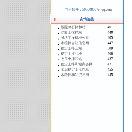
电子邮件：503008037
@qq.com
友情连接
级配碎石拌和站
461
混凝土搅拌站
440
潍坊宇洋机械公司
495
水稳拌合站信息网
447
稳定土拌合站
509
稳定土拌和楼
466
改良土拌和站
437
稳定土拌和站商务网
471
水泥稳定土搅拌站
455
水稳拌和站贸易网
445