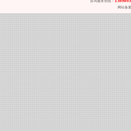
158989
咨询服务热线：
网站备