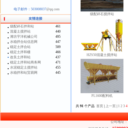
电子邮件：503008037
@qq.com
级配碎石搅拌站
友情连接
级配碎石拌和站
461
混凝土搅拌站
440
潍坊宇洋机械公司
495
水稳拌合站信息网
447
稳定土拌合站
509
稳定土拌和楼
466
HZS50混凝土搅拌站
改良土拌和站
437
稳定土拌和站商务网
471
水泥稳定土搅拌站
455
水稳拌和站贸易网
445
PL1600配料机
共
91
个产品
首页
|
上一页
|
1
2
3
4
公司地址：