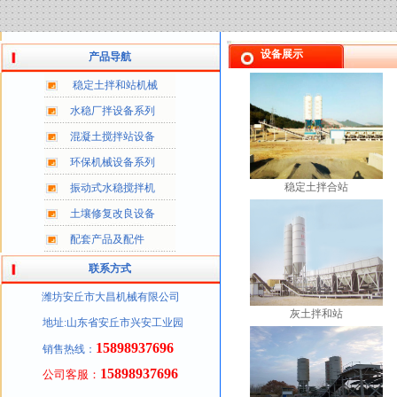
设备展示
产品导航
稳定土拌和站机械
水稳厂拌设备系列
混凝土搅拌站设备
环保机械设备系列
稳定土拌合站
振动式水稳搅拌机
土壤修复改良设备
配套产品及配件
联系方式
潍坊安丘市大昌机械有限公司
灰土拌和站
地址:山东省安丘市兴安工业园
15898937696
销售热线：
15898937696
公司客服：